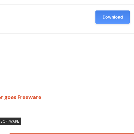
Download
er goes Freeware
SOFTWARE