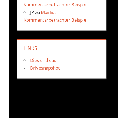
Kommentarbetrachter Beispiel
JP
zu
Mairlist
Kommentarbetrachter Beispiel
LINKS
Dies und das
Drivesnapshot