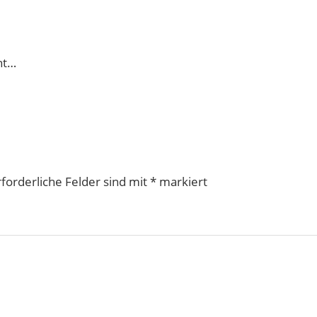
ht…
rforderliche Felder sind mit
*
markiert