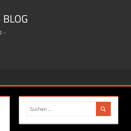
 BLOG
g …
Suchen
Suchen
nach: