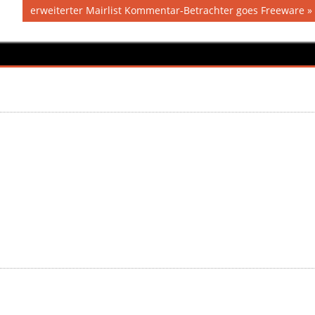
Nächster
erweiterter Mairlist Kommentar-Betrachter goes Freeware
Beitrag: