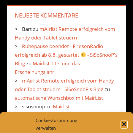
NEUESTE KOMMENTARE
Bart
zu
mAirlist Remote erfolgreich vom
Handy oder Tablet steuern
Ruhepause beendet - FriesenRadio
erfolgreich ab 8.8. gestartet
- SiSoSnooP's
Blog
zu
Mairlist Titel und das
Erscheinungsjahr
mAirlist Remote erfolgreich vom Handy
oder Tablet steuern - SiSoSnooP's Blog
zu
automatische Wunschbox mit MairList
sisosnoop
zu
Mairlist
Kommentarbetrachter Beispiel
Cookie-Zustimmung
JP
zu
Mairlist Kommentarbetrachter
verwalten
Beispiel