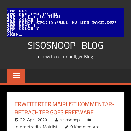
Zum
Inhalt
springen
SISOSNOOP- BLOG
… ein weiterer unnötiger Blog …
ERWEITERTER MAIRLIST KOMMENTAR-
BETRACHTER GOES FREEWARE
22. April 2020
sisosnoop
Internetradio
,
Mairlist
9 Kommentare