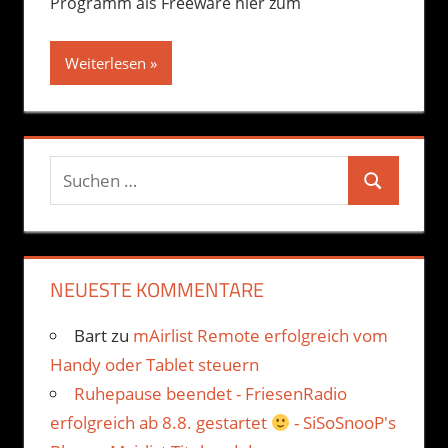
Programm als Freeware hier zum
Weiterlesen
Suchen
Suchen
nach:
NEUESTE KOMMENTARE
Bart
zu
mAirlist Remote erfolgreich vom
Handy oder Tablet steuern
Ruhepause beendet - FriesenRadio
erfolgreich ab 8.8. gestartet
- SiSoSnooP's