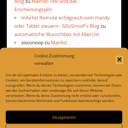
Blog
zu
Mairlist Titel und das
Erscheinungsjahr
mAirlist Remote erfolgreich vom Handy
oder Tablet steuern - SiSoSnooP's Blog
zu
automatische Wunschbox mit MairList
sisosnoop
zu
Mairlist
Kommentarbetrachter Beispiel
Cookie-Zustimmung
JP
zu
Mairlist Kommentarbetrachter
verwalten
Beispiel
Um dir ein optimales Erlebnis zu bieten, verwenden wir Technologien wie
Cookies, um Geräteinformationen zu speichern und/oder darauf
zuzugreifen. Wenn du diesen Technologien zustimmst, können wir Daten
wie das Surfverhalten oder eindeutige IDs auf dieser Website
LINKS
verarbeiten. Wenn du deine Zustimmung nicht erteilst oder zurückziehst,
können bestimmte Merkmale und Funktionen beeinträchtigt werden.
Dies und das
Drivesnapshot
Akzeptieren