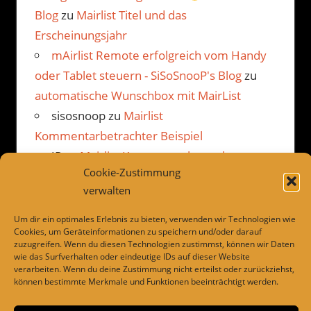
Blog
zu
Mairlist Titel und das
Erscheinungsjahr
mAirlist Remote erfolgreich vom Handy
oder Tablet steuern - SiSoSnooP's Blog
zu
automatische Wunschbox mit MairList
sisosnoop
zu
Mairlist
Kommentarbetrachter Beispiel
JP
zu
Mairlist Kommentarbetrachter
Cookie-Zustimmung
Beispiel
verwalten
Um dir ein optimales Erlebnis zu bieten, verwenden wir Technologien wie
Cookies, um Geräteinformationen zu speichern und/oder darauf
LINKS
zuzugreifen. Wenn du diesen Technologien zustimmst, können wir Daten
wie das Surfverhalten oder eindeutige IDs auf dieser Website
verarbeiten. Wenn du deine Zustimmung nicht erteilst oder zurückziehst,
Dies und das
können bestimmte Merkmale und Funktionen beeinträchtigt werden.
Drivesnapshot