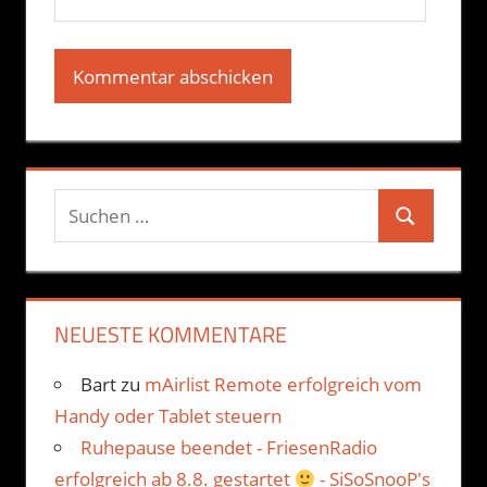
Suchen
Suchen
nach:
NEUESTE KOMMENTARE
Bart
zu
mAirlist Remote erfolgreich vom
Handy oder Tablet steuern
Ruhepause beendet - FriesenRadio
erfolgreich ab 8.8. gestartet
- SiSoSnooP's