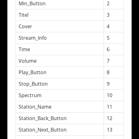
Min_Button
2
Titel
3
Cover
4
Stream_Info
5
Time
6
Volume
7
Play_Button
8
Stop_Button
9
Spectrum
10
Station_Name
11
Station_Back_Button
12
Station_Next_Button
13