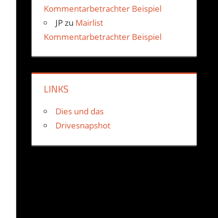
Kommentarbetrachter Beispiel
JP
zu
Mairlist
Kommentarbetrachter Beispiel
LINKS
Dies und das
Drivesnapshot