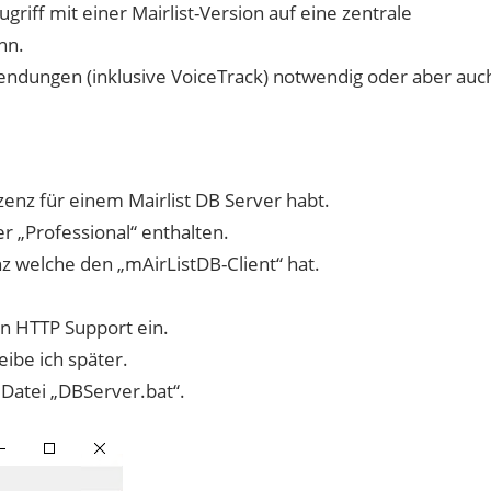
riff mit einer Mairlist-Version auf eine zentrale
nn.
 Sendungen (inklusive VoiceTrack) notwendig oder aber auc
izenz für einem Mairlist DB Server habt.
 „Professional“ enthalten.
nz welche den „mAirListDB-Client“ hat.
en HTTP Support ein.
ibe ich später.
 Datei „DBServer.bat“.