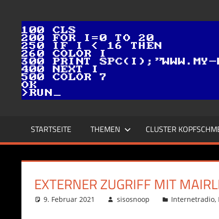
Zum
Inhalt
springen
STARTSEITE
THEMEN
CLUSTER KOPFSCHM
EXTERNER ZUGRIFF MIT MAIRL
9. Februar 2021
sisosnoop
Internetradio
,