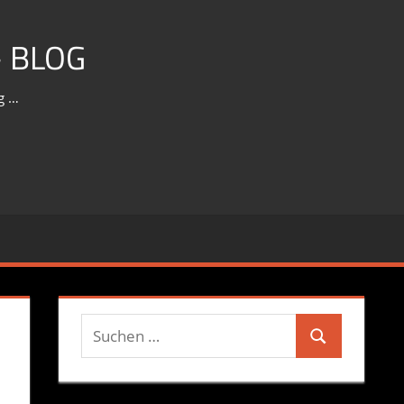
 BLOG
g …
Suchen
Suchen
nach: