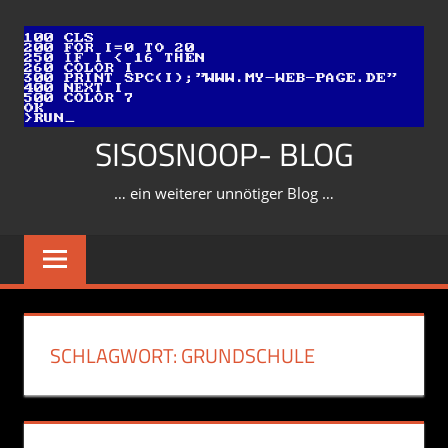
Zum
Inhalt
springen
SISOSNOOP- BLOG
… ein weiterer unnötiger Blog …
SCHLAGWORT:
GRUNDSCHULE