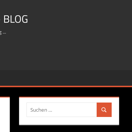
 BLOG
g …
Suchen
Suchen
nach: