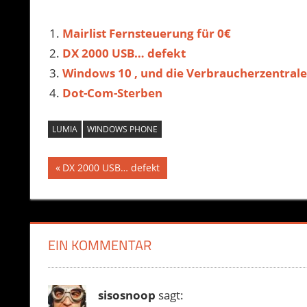
Mairlist Fernsteuerung für 0€
DX 2000 USB… defekt
Windows 10 , und die Verbraucherzentra
Dot-Com-Sterben
LUMIA
WINDOWS PHONE
Beitragsnavigation
Vorheriger
DX 2000 USB… defekt
Beitrag:
EIN KOMMENTAR
sisosnoop
sagt: