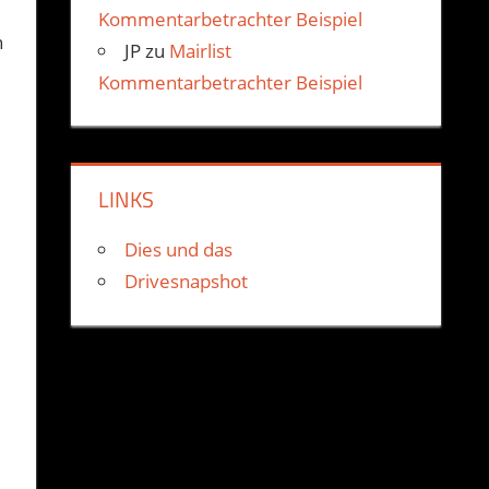
Kommentarbetrachter Beispiel
n
JP
zu
Mairlist
Kommentarbetrachter Beispiel
LINKS
Dies und das
Drivesnapshot