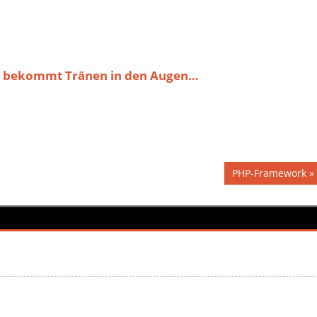
le bekommt Tränen in den Augen…
Nächster
PHP-Framework
Beitrag: