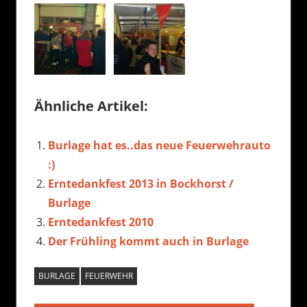
Ähnliche Artikel:
Burlage hat es..das neue Feuerwehrauto
:)
Erntedankfest 2013 in Bockhorst /
Burlage
Erntedankfest 2010
Der Frühling kommt auch in Burlage
BURLAGE
FEUERWEHR