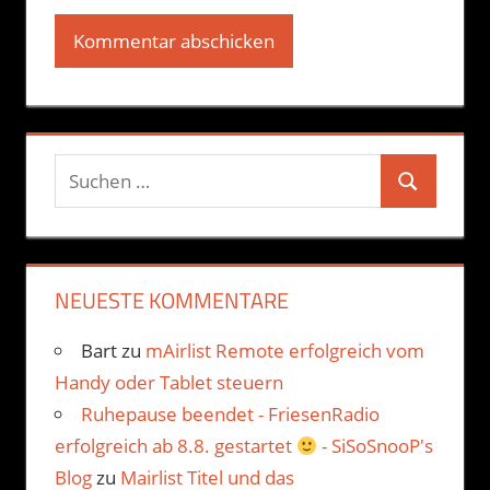
Suchen
Suchen
nach:
NEUESTE KOMMENTARE
Bart
zu
mAirlist Remote erfolgreich vom
Handy oder Tablet steuern
Ruhepause beendet - FriesenRadio
erfolgreich ab 8.8. gestartet
- SiSoSnooP's
Blog
zu
Mairlist Titel und das