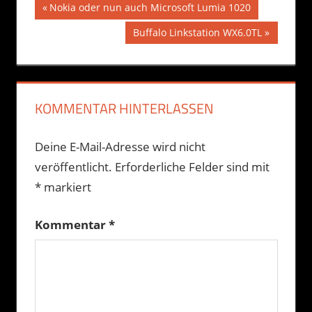
Beitragsnavigation
Vorheriger
Nokia oder nun auch Microsoft Lumia 1020
Beitrag:
Nächster
Buffalo Linkstation WX6.0TL
Beitrag:
KOMMENTAR HINTERLASSEN
Deine E-Mail-Adresse wird nicht
veröffentlicht.
Erforderliche Felder sind mit
*
markiert
Kommentar
*