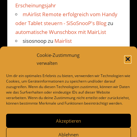
Erscheinungsjahr
mAirlist Remote erfolgreich vom Handy
oder Tablet steuern - SiSoSnooP's Blog
zu
automatische Wunschbox mit MairList
sisosnoop
zu
Mairlist
Kommentarbetrachter Beispiel
Cookie-Zustimmung
JP
zu
Mairlist Kommentarbetrachter
verwalten
Beispiel
Um dir ein optimales Erlebnis zu bieten, verwenden wir Technologien wie
Cookies, um Geräteinformationen zu speichern und/oder darauf
zuzugreifen. Wenn du diesen Technologien zustimmst, können wir Daten
wie das Surfverhalten oder eindeutige IDs auf dieser Website
LINKS
verarbeiten. Wenn du deine Zustimmung nicht erteilst oder zurückziehst,
können bestimmte Merkmale und Funktionen beeinträchtigt werden.
Dies und das
Drivesnapshot
Akzeptieren
Ablehnen