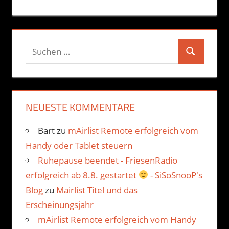
Suchen
Suchen
nach:
NEUESTE KOMMENTARE
Bart
zu
mAirlist Remote erfolgreich vom
Handy oder Tablet steuern
Ruhepause beendet - FriesenRadio
erfolgreich ab 8.8. gestartet
- SiSoSnooP's
Blog
zu
Mairlist Titel und das
Erscheinungsjahr
mAirlist Remote erfolgreich vom Handy