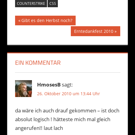
COUNTERSTRIKE
CSS
Beitragsnavigation
Vorheriger
Gibt es den Herbst noch?
Beitrag:
Nächster
Erntedankfest 2010
Beitrag:
EIN KOMMENTAR
HmosesB
sagt:
26. Oktober 2010 um 13:44 Uhr
da wäre ich auch drauf gekommen – ist doch
absolut logisch ! hätteste mich mal gleich
angerufen!! laut lach