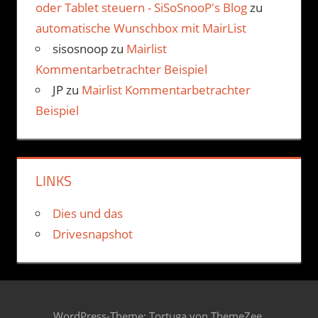
oder Tablet steuern - SiSoSnooP's Blog
zu
automatische Wunschbox mit MairList
sisosnoop
zu
Mairlist
Kommentarbetrachter Beispiel
JP
zu
Mairlist Kommentarbetrachter
Beispiel
LINKS
Dies und das
Drivesnapshot
WordPress-Theme: Tortuga von ThemeZee.