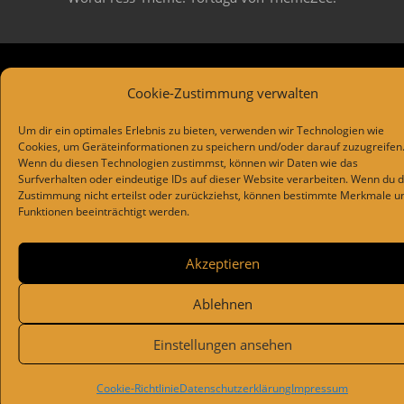
Cookie-Zustimmung verwalten
Um dir ein optimales Erlebnis zu bieten, verwenden wir Technologien wie
Cookies, um Geräteinformationen zu speichern und/oder darauf zuzugreifen
Wenn du diesen Technologien zustimmst, können wir Daten wie das
Surfverhalten oder eindeutige IDs auf dieser Website verarbeiten. Wenn du 
Zustimmung nicht erteilst oder zurückziehst, können bestimmte Merkmale u
Funktionen beeinträchtigt werden.
Akzeptieren
Ablehnen
Einstellungen ansehen
Cookie-Richtlinie
Datenschutzerklärung
Impressum