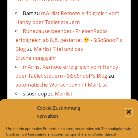
Bart
zu
mAirlist Remote erfolgreich vom
Handy oder Tablet steuern
Ruhepause beendet - FriesenRadio
erfolgreich ab 8.8. gestartet
- SiSoSnooP's
Blog
zu
Mairlist Titel und das
Erscheinungsjahr
mAirlist Remote erfolgreich vom Handy
oder Tablet steuern - SiSoSnooP's Blog
zu
automatische Wunschbox mit MairList
sisosnoop
zu
Mairlist
Kommentarbetrachter Beispiel
Cookie-Zustimmung
JP
zu
Mairlist Kommentarbetrachter
verwalten
Beispiel
Um dir ein optimales Erlebnis zu bieten, verwenden wir Technologien wie
Cookies, um Geräteinformationen zu speichern und/oder darauf