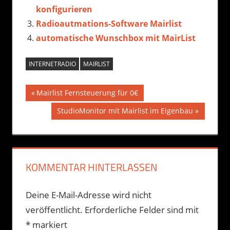
konfigurieren
Radioautmations-Software Mairlist
automatische Wunschbox mit MairList
INTERNETRADIO
MAIRLIST
Beitragsnavigation
Vorheriger
Mairlist Fernsteuerung für 0€
Beitrag:
Nächster
StudioMonitor mit Mairlist im Eigenbau
Beitrag:
KOMMENTAR HINTERLASSEN
Deine E-Mail-Adresse wird nicht
veröffentlicht.
Erforderliche Felder sind mit
*
markiert