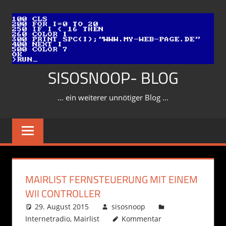
Zum
Inhalt
springen
SISOSNOOP- BLOG
… ein weiterer unnötiger Blog …
MAIRLIST FERNSTEUERUNG MIT EINEM
WII CONTROLLER
29. August 2015
sisosnoop
Internetradio
,
Mairlist
Kommentar