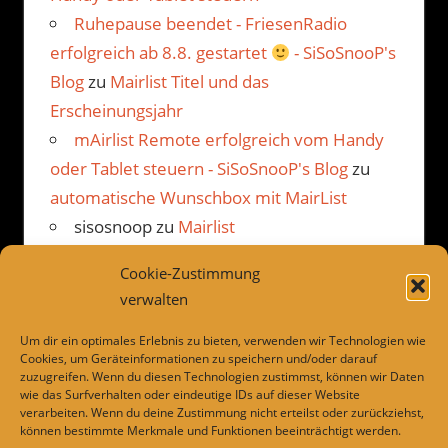
Ruhepause beendet - FriesenRadio
erfolgreich ab 8.8. gestartet
- SiSoSnooP's
Blog
zu
Mairlist Titel und das
Erscheinungsjahr
mAirlist Remote erfolgreich vom Handy
oder Tablet steuern - SiSoSnooP's Blog
zu
automatische Wunschbox mit MairList
sisosnoop
zu
Mairlist
Kommentarbetrachter Beispiel
Cookie-Zustimmung
JP
zu
Mairlist Kommentarbetrachter
verwalten
Beispiel
Um dir ein optimales Erlebnis zu bieten, verwenden wir Technologien wie
Cookies, um Geräteinformationen zu speichern und/oder darauf
zuzugreifen. Wenn du diesen Technologien zustimmst, können wir Daten
wie das Surfverhalten oder eindeutige IDs auf dieser Website
LINKS
verarbeiten. Wenn du deine Zustimmung nicht erteilst oder zurückziehst,
können bestimmte Merkmale und Funktionen beeinträchtigt werden.