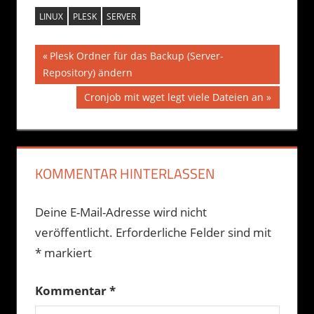
LINUX
PLESK
SERVER
Beitragsnavigation
Vorheriger
Plesk Ordner für das Backup (Server-
Beitrag:
Repository) ändern
Nächster
Cronjob mit wget legt viele Dateien an
Beitrag:
KOMMENTAR HINTERLASSEN
Deine E-Mail-Adresse wird nicht
veröffentlicht.
Erforderliche Felder sind mit
*
markiert
Kommentar
*