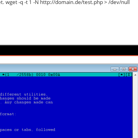
. wget -q -t 1 -N http://domain.de/test.php > /dev/null