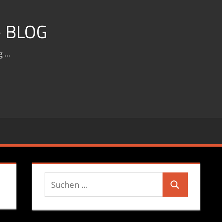
 BLOG
g …
Suchen
Suchen
nach: