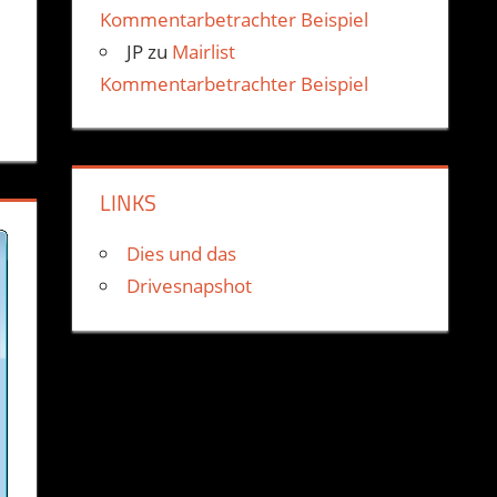
Kommentarbetrachter Beispiel
JP
zu
Mairlist
Kommentarbetrachter Beispiel
LINKS
Dies und das
Drivesnapshot