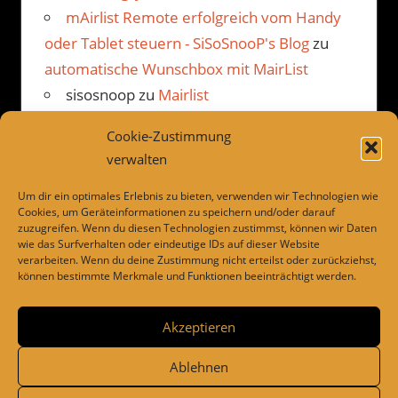
mAirlist Remote erfolgreich vom Handy
oder Tablet steuern - SiSoSnooP's Blog
zu
automatische Wunschbox mit MairList
sisosnoop
zu
Mairlist
Kommentarbetrachter Beispiel
Cookie-Zustimmung
JP
zu
Mairlist Kommentarbetrachter
verwalten
Beispiel
Um dir ein optimales Erlebnis zu bieten, verwenden wir Technologien wie
Cookies, um Geräteinformationen zu speichern und/oder darauf
zuzugreifen. Wenn du diesen Technologien zustimmst, können wir Daten
wie das Surfverhalten oder eindeutige IDs auf dieser Website
LINKS
verarbeiten. Wenn du deine Zustimmung nicht erteilst oder zurückziehst,
können bestimmte Merkmale und Funktionen beeinträchtigt werden.
Dies und das
Drivesnapshot
Akzeptieren
Ablehnen