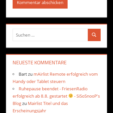
Suchen
Suchen
nach:
NEUESTE KOMMENTARE
Bart
zu
mAirlist Remote erfolgreich vom
Handy oder Tablet steuern
Ruhepause beendet - FriesenRadio
erfolgreich ab 8.8. gestartet
- SiSoSnooP's
Blog
zu
Mairlist Titel und das
Erscheinungsjahr