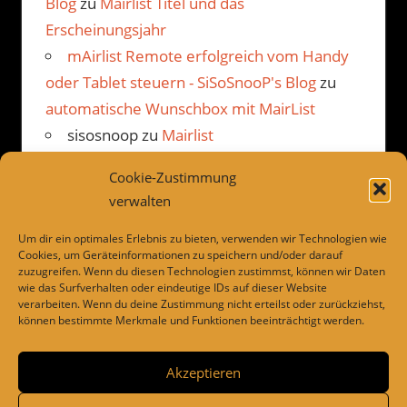
Blog
zu
Mairlist Titel und das
Erscheinungsjahr
mAirlist Remote erfolgreich vom Handy
oder Tablet steuern - SiSoSnooP's Blog
zu
automatische Wunschbox mit MairList
sisosnoop
zu
Mairlist
Kommentarbetrachter Beispiel
Cookie-Zustimmung
JP
zu
Mairlist Kommentarbetrachter
verwalten
Beispiel
Um dir ein optimales Erlebnis zu bieten, verwenden wir Technologien wie
Cookies, um Geräteinformationen zu speichern und/oder darauf
zuzugreifen. Wenn du diesen Technologien zustimmst, können wir Daten
wie das Surfverhalten oder eindeutige IDs auf dieser Website
LINKS
verarbeiten. Wenn du deine Zustimmung nicht erteilst oder zurückziehst,
können bestimmte Merkmale und Funktionen beeinträchtigt werden.
Dies und das
Drivesnapshot
Akzeptieren