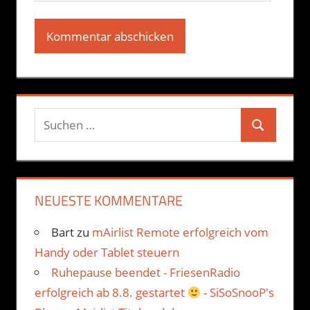
Suchen
Suchen
nach:
NEUESTE KOMMENTARE
Bart
zu
mAirlist Remote erfolgreich vom
Handy oder Tablet steuern
Ruhepause beendet - FriesenRadio
erfolgreich ab 8.8. gestartet
- SiSoSnooP's