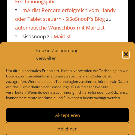
Erscheinungsjahr
mAirlist Remote erfolgreich vom Handy
oder Tablet steuern - SiSoSnooP's Blog
zu
automatische Wunschbox mit MairList
sisosnoop
zu
Mairlist
Kommentarbetrachter Beispiel
Cookie-Zustimmung
JP
zu
Mairlist Kommentarbetrachter
verwalten
Beispiel
Um dir ein optimales Erlebnis zu bieten, verwenden wir Technologien wie
Cookies, um Geräteinformationen zu speichern und/oder darauf
zuzugreifen. Wenn du diesen Technologien zustimmst, können wir Daten
wie das Surfverhalten oder eindeutige IDs auf dieser Website
LINKS
verarbeiten. Wenn du deine Zustimmung nicht erteilst oder zurückziehst,
können bestimmte Merkmale und Funktionen beeinträchtigt werden.
Dies und das
Drivesnapshot
Akzeptieren
Ablehnen