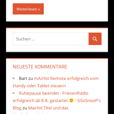
Weiterlesen
Suchen
Suchen
nach:
NEUESTE KOMMENTARE
Bart
zu
mAirlist Remote erfolgreich vom
Handy oder Tablet steuern
Ruhepause beendet - FriesenRadio
erfolgreich ab 8.8. gestartet
- SiSoSnooP's
Blog
zu
Mairlist Titel und das