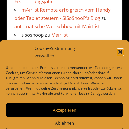
Erscheinungsjahr
mAirlist Remote erfolgreich vom Handy
oder Tablet steuern - SiSoSnooP's Blog
zu
automatische Wunschbox mit MairList
sisosnoop
zu
Mairlist
Kommentarbetrachter Beispiel
Cookie-Zustimmung
JP
zu
Mairlist Kommentarbetrachter
verwalten
Beispiel
Um dir ein optimales Erlebnis zu bieten, verwenden wir Technologien wie
Cookies, um Geräteinformationen zu speichern und/oder darauf
zuzugreifen. Wenn du diesen Technologien zustimmst, können wir Daten
wie das Surfverhalten oder eindeutige IDs auf dieser Website
LINKS
verarbeiten. Wenn du deine Zustimmung nicht erteilst oder zurückziehst,
können bestimmte Merkmale und Funktionen beeinträchtigt werden.
Dies und das
Drivesnapshot
Akzeptieren
Ablehnen