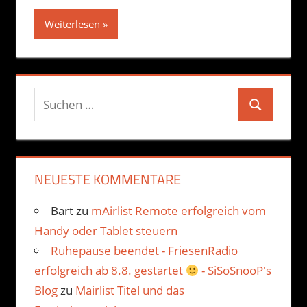
Weiterlesen
Suchen
Suchen
nach:
NEUESTE KOMMENTARE
Bart
zu
mAirlist Remote erfolgreich vom
Handy oder Tablet steuern
Ruhepause beendet - FriesenRadio
erfolgreich ab 8.8. gestartet
- SiSoSnooP's
Blog
zu
Mairlist Titel und das