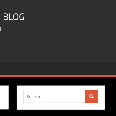
 BLOG
g …
Suchen
Suchen
nach: