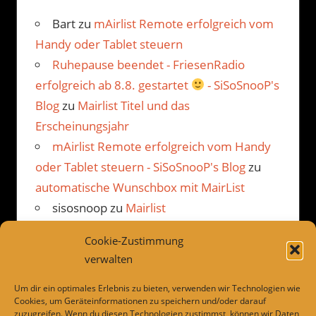
Bart
zu
mAirlist Remote erfolgreich vom
Handy oder Tablet steuern
Ruhepause beendet - FriesenRadio
erfolgreich ab 8.8. gestartet
- SiSoSnooP's
Blog
zu
Mairlist Titel und das
Erscheinungsjahr
mAirlist Remote erfolgreich vom Handy
oder Tablet steuern - SiSoSnooP's Blog
zu
automatische Wunschbox mit MairList
sisosnoop
zu
Mairlist
Kommentarbetrachter Beispiel
Cookie-Zustimmung
JP
zu
Mairlist Kommentarbetrachter
verwalten
Beispiel
Um dir ein optimales Erlebnis zu bieten, verwenden wir Technologien wie
Cookies, um Geräteinformationen zu speichern und/oder darauf
zuzugreifen. Wenn du diesen Technologien zustimmst, können wir Daten