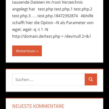
tausende Dateien im /root Verzeichnis
angelegt hat test.php test.php.1 test.php.2
test.php.3 . . . test.php.18472392874 Abhilfe
schafft hier die Option –N als Parameter von
wget. wget -q -t 1 -N
http://domain.de/test.php > /dev/null 2>&1
Weiterlesen
Suchen
Suchen
nach:
NEUESTE KOMMENTARE