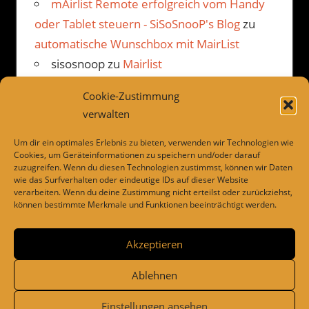
mAirlist Remote erfolgreich vom Handy
oder Tablet steuern - SiSoSnooP's Blog
zu
automatische Wunschbox mit MairList
sisosnoop
zu
Mairlist
Kommentarbetrachter Beispiel
Cookie-Zustimmung
JP
zu
Mairlist Kommentarbetrachter
verwalten
Beispiel
Um dir ein optimales Erlebnis zu bieten, verwenden wir Technologien wie
Cookies, um Geräteinformationen zu speichern und/oder darauf
zuzugreifen. Wenn du diesen Technologien zustimmst, können wir Daten
wie das Surfverhalten oder eindeutige IDs auf dieser Website
LINKS
verarbeiten. Wenn du deine Zustimmung nicht erteilst oder zurückziehst,
können bestimmte Merkmale und Funktionen beeinträchtigt werden.
Dies und das
Drivesnapshot
Akzeptieren
Ablehnen
Einstellungen ansehen