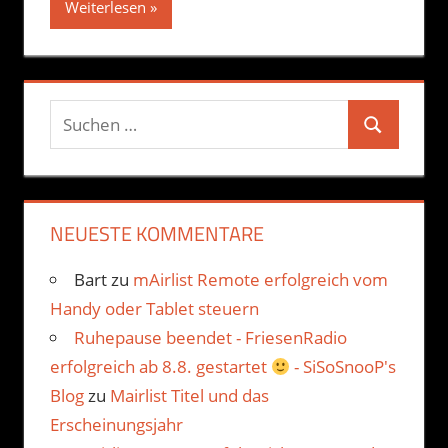
Weiterlesen
Suchen
Suchen
nach:
NEUESTE KOMMENTARE
Bart
zu
mAirlist Remote erfolgreich vom
Handy oder Tablet steuern
Ruhepause beendet - FriesenRadio
erfolgreich ab 8.8. gestartet
- SiSoSnooP's
Blog
zu
Mairlist Titel und das
Erscheinungsjahr